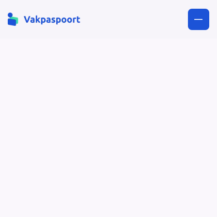
Hoe stimuleer je trots op
het vakmanschap?
Blijf je jezelf als vakmens
ontwikkelen door trainingen,
cursussen en opleidingen te
volgen, dan beweeg je mee in de